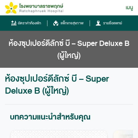
Skip
เมนู
ไทย
to
content
ไทย
อัตราค่าห้องพัก
แพ็กเกจสุขภาพ
รายชื่อแพทย์
English
ห้องซุปเปอร์ดีลักซ์ บี – Super Deluxe B
Chinese
(ผู้ใหญ่)
ห้องซุปเปอร์ดีลักซ์ บี – Super
Deluxe B (ผู้ใหญ่)
โทรศัพท์
0836667788
บทความแนะนำสำหรับคุณ
ฮอทไลน์
043-333555