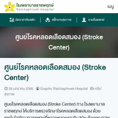
Skip
เมนู
ไทย
to
content
ไทย
อัตราค่าห้องพัก
แพ็กเกจสุขภาพ
รายชื่อแพทย์
English
ศูนย์โรคหลอดเลือดสมอง (Stroke
Chinese
Center)
ศูนย์โรคหลอดเลือดสมอง (Stroke
Center)
โทรศัพท์
26 มกราคม 2566
Graphic Ratchaphruek Hospital
คลิป
สุขภาพ
0836667788
ศูนย์โรคหลอดเลือดสมอง (Stroke Center) ทาง โรงพยาบาล
ฮอทไลน์
ราชพฤกษ์ ให้บริการตรวจรักษาโรคหลอดเลือดสมอง ด้วย
043-333555