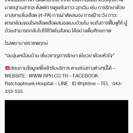
เทคโนโลยีทางการแพทย์ที่หลากหลายและทันสมัย ด้วยคุณภาพ
มาตรฐานสากล ตั้งแต่การดูแลในภาวะฉุกเฉิน เช่น การรักษาด้วย
ยาสลายลิ่มเลือด (rt-PA) การผ่าตัดสมอง การเฝ้าระวัง ภาวะ
แทรกซ้อนของโรคเลือดเลือดสมองแบบป่วยใน จนถึงการฟื้นฟูให้ ผู้
ป่วยสามารถกลับไปใช้ชีวิตในสังคม ได้อย่างเต็มศักยภาพ
โรงพยาบาลราชพฤกษ์
“อบอุ่นเหมือนบ้าน เชี่ยวชาญการรักษา เยียวยาด้วยหัวใจ”
สอบถามข้อมูลเพื่อเข้ารับบริการ ตามช่องทางต่างๆนี้ได้ –
WEBSITE : WWW.RPH.CO.TH – FACEBOOK :
Ratchaphruek Hospital – LINE : ID @rphline – TEL : 043-
333-555