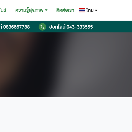
ันธ์
ติดต่อเรา
ความรู้สุขภาพ
ไทย
ไทย
ท์
0836667788
ฮอทไลน์
043-333555
English
Chinese