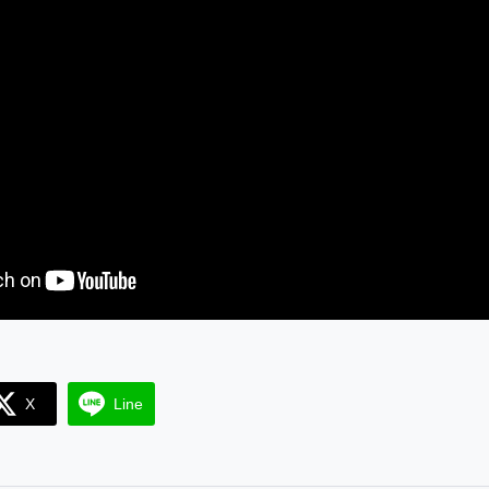
X
Line