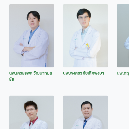
นพ.เศรษฐพล วัฒนากมล
นพ.พงศธร ชัยเลิศพงษา
นพ.กฤ
ชัย