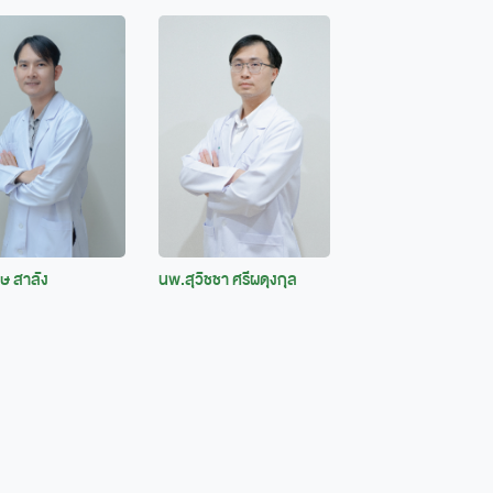
ษ สาลัง
นพ.สุวิชชา ศรีผดุงกุล