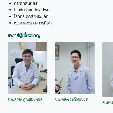
กระดูกสันหลัง
โรคข้อเข่าและข้อสะโพก
โรคกระดูกสำหรับเด็ก
เวชศาสตร์ทางการกีฬา
แพทย์ผู้เชี่ยวชาญ
นพ.สาธิต คูณสมบัติกุล
นพ.พิเชษฐ์ แก้วมณีชัย
ศ.นพ.สุ