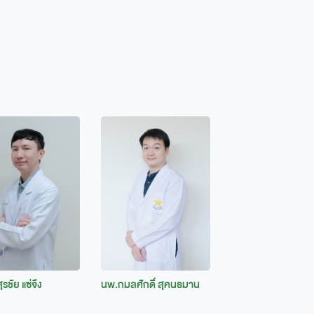
รชัย แซ่จึง
นพ.กมลศักดิ์ สุคนธมาน