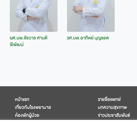
ผศ.นพ.ชัชวาล ศานติ
รศ.นพ.อาทิตย์ บุญรอด
พิพัฒน์
หน้าแรก
รายชื่อแพทย์
เกี่ยวกับโรงพยาบาล
บทความสุขภาพ
ห้องพักผู้ป่วย
ข่าวประชาสัมพันธ์
ศูนย์การแพทย์ครบวงจร
ติดต่อเรา
แพ็กเกจสุขภาพ
นโยบายความเป็นส่วนต