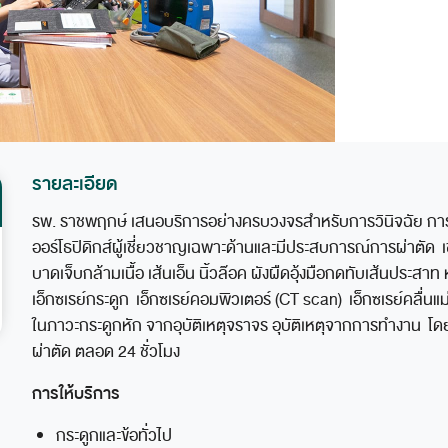
รายละเอียด
รพ. ราชพฤกษ์ เสนอบริการอย่างครบวงจรสำหรับการวินิจฉัย กา
ออร์โธปิดิกส์ผู้เชี่ยวชาญเฉพาะด้านและมีประสบการณ์การผ่าตัด เช่
บาดเจ็บกล้ามเนื้อ เส้นเอ็น นิ้วล๊อค ผังผืดอุ้งมือกดทับเส้นปร
เอ็กซเรย์กระดูก เอ็กซเรย์คอมพิวเตอร์ (CT scan) เอ็กซเรย์คลื่น
ในภาวะกระดูกหัก จากอุบัติเหตุจราจร อุบัติเหตุจากการทำงาน โ
ผ่าตัด ตลอด 24 ชั่วโมง
การให้บริการ
กระดูกและข้อทั่วไป