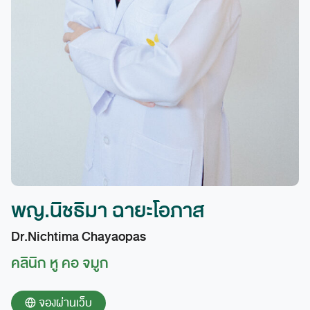
พญ.นิชธิมา ฉายะโอภาส
Dr.Nichtima Chayaopas
คลินิก หู คอ จมูก
จองผ่านเว็บ