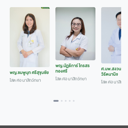
พญ.นัฏธิการ์ ไกรสร
ศ.นพ.สงวนศักดิ
ทองศรี
พญ.ชมพูนุท ศรีสุขุมชัย
วิรัตนานิจ
โสต ศอ นาสิกวิทยา
โสต ศอ นาสิกวิทยา
โสต ศอ นาสิกวิ