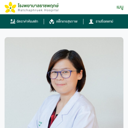
Skip
เมนู
ไทย
to
content
ไทย
อัตราค่าห้องพัก
แพ็กเกจสุขภาพ
รายชื่อแพทย์
English
Chinese
โทรศัพท์
0836667788
ฮอทไลน์
043-333555