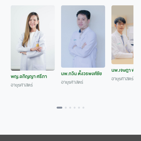
นพ.เจษฎา พันธ
นพ.กวิน ตั้งวรพงศ์ชัย
พญ.อภิญญา ศรีภา
อายุรศาสตร์
อายุรศาสตร์
อายุรศาสตร์