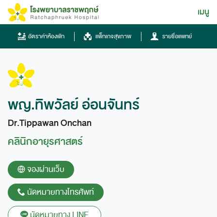
Skip
เมนู
ไทย
to
content
ไทย
อัตราค่าห้องพัก
แพ็กเกจสุขภาพ
รายชื่อแพทย์
English
Chinese
พญ.ทิพวัลย์ อ่อนจันทร์
Dr.Tippawan Onchan
คลินิกอายุรศาสตร์
โทรศัพท์
จองผ่านเว็บ
0836667788
นัดหมายทางโทรศัพท์
ฮอทไลน์
043-333555
นัดหมายทาง LINE