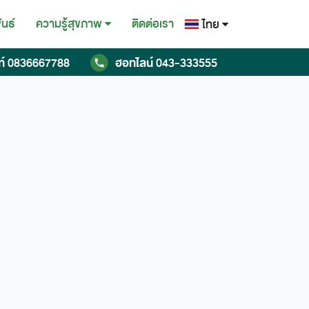
ันธ์
ติดต่อเรา
ความรู้สุขภาพ
ไทย
ไทย
ท์
0836667788
ฮอทไลน์
043-333555
English
Chinese