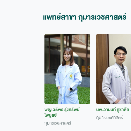
แพทย์สาขา กุมารเวชศาสตร์
พญ.อธิพร รุ่งทรัพย์
นพ.อานนท์ ภูชาดึก
ไพบูลย์
กุมารเวชศาสตร์
กุมารเวชศาสตร์