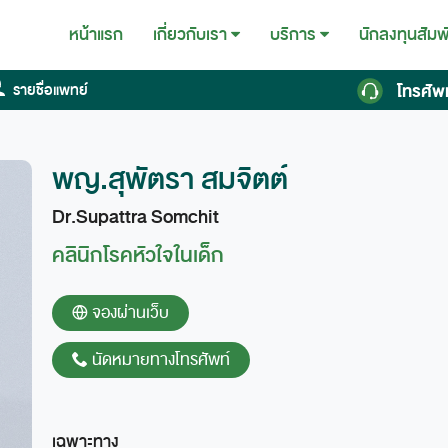
หน้าแรก
นักลงทุนสัมพ
เกี่ยวกับเรา
บริการ
โทรศัพ
รายชื่อแพทย์
พญ.สุพัตรา สมจิตต์
Dr.Supattra Somchit
คลินิกโรคหัวใจในเด็ก
จองผ่านเว็บ
นัดหมายทางโทรศัพท์
เฉพาะทาง