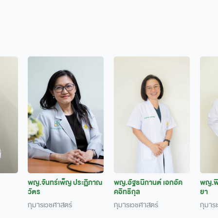
พญ.จันทร์เพ็ญ ประฏิภาณ
พญ.อัฐธนิกานต์ เอกอัค
พญ.พิ
วัตร
คอิทธิกุล
ยา
กุมารเวชศาสตร์
กุมารเวชศาสตร์
กุมาร