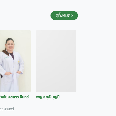
ดูทั้งหมด
ศมัย คชสาร อินทร์
พญ.สดุดี บุญมี
เวชศาสตร์