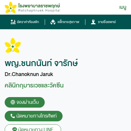
Skip
เมนู
ไทย
to
content
ไทย
อัตราค่าห้องพัก
แพ็กเกจสุขภาพ
รายชื่อแพทย์
English
Chinese
พญ.ชนกนันท์ จารักษ์
Dr.Chanoknun Jaruk
คลินิกกุมารเวชและวัคซีน
โทรศัพท์
จองผ่านเว็บ
0836667788
นัดหมายทางโทรศัพท์
ฮอทไลน์
043-333555
นัดหมายทาง LINE