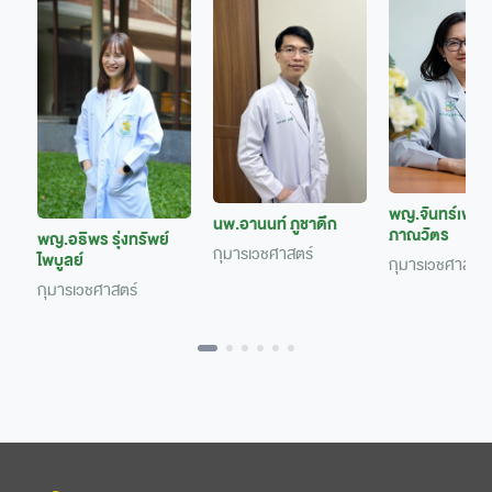
พญ.จันทร์เพ็ญ 
นพ.อานนท์ ภูชาดึก
ภาณวัตร
พญ.อธิพร รุ่งทรัพย์
กุมารเวชศาสตร์
ไพบูลย์
กุมารเวชศาสตร์
กุมารเวชศาสตร์