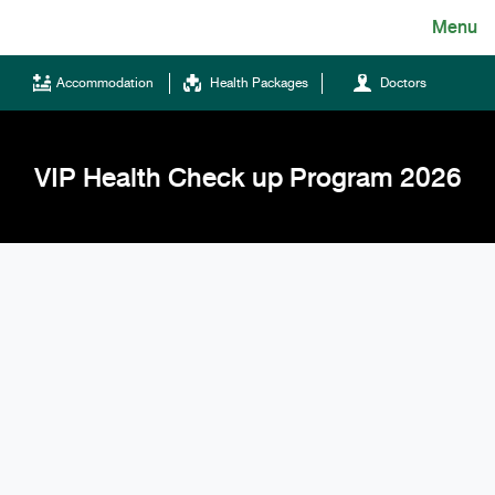
Skip
Menu
English
to
content
ไทย
Accommodation
Health Packages
Doctors
English
Chinese
VIP Health Check up Program 2026
Tel.
(+66)66 121 0828
Hotline
043-333555