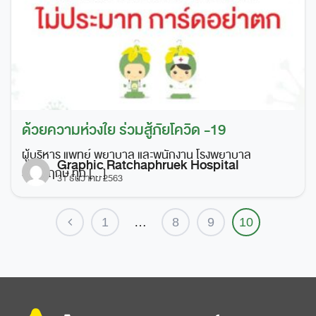
ด้วยความห่วงใย ร่วมสู้ภัยโควิด -19
ผู้บริหาร แพทย์ พยาบาล และพนักงาน โรงพยาบาล
Graphic Ratchaphruek Hospital
ราชพฤกษ์ ทุก […]
31 ธันวาคม 2563
1
…
8
9
10