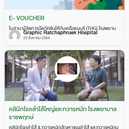
E- VOUCHER
ในฐานะผู้จัดการฉีดวัคซีนให้กับเครือธนบุรี (THG) โรงพยาบ
Graphic Ratchaphruek Hospital
[…]
25 สิงหาคม 2564
คลินิกโรคลำไส้ใหญ่และทวารหนัก โรงพยาบาล
ราชพฤกษ์
คลินิกโรคลำไส้ & ทวารหนักปัญหาของลำไส้ และทวารหนักน