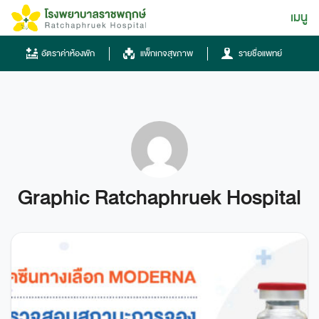
Skip
เมนู
ไทย
to
content
ไทย
อัตราค่าห้องพัก
แพ็กเกจสุขภาพ
รายชื่อแพทย์
English
Chinese
Graphic Ratchaphruek Hospital
โทรศัพท์
0836667788
ฮอทไลน์
043-333555