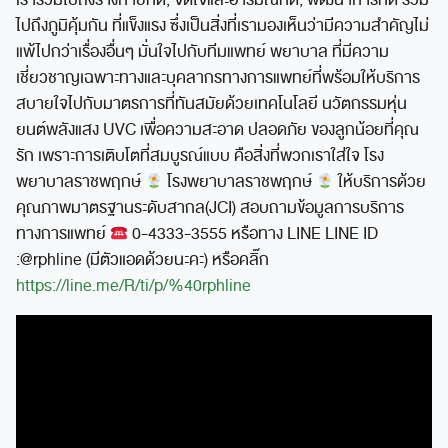
เรารวมไปถึงร่างกายที่ดี, จิตใจและอารมณ์ที่ดี, พัฒนาการที่ดี รวม
ไปถึงภูมิคุ้มกัน ที่แข็งแรง ซึ่งเป็นสิ่งที่เรามองเห็นว่ามีความสำคัญไม่
แพ้ไปกว่าเรื่องอื่นๆ มั่นใจไปกับทีมแพทย์ พยาบาล ที่มีความ
เชี่ยวชาญเฉพาะทางและบุคลากรทางการแพทย์ที่พร้อมให้บริการ
สบายใจไปกับมาตรการที่ทันสมัยด้วยเทคโนโลยี นวัตกรรมหุ่น
ยนต์พลังแสง UVC เพื่อความสะอาด ปลอดภัย ของลูกน้อยที่คุณ
รัก เพราะการเติบโตที่สมบูรณ์แบบ คือสิ่งที่พวกเราใส่ใจ โรง
พยาบาลราชพฤกษ์
โรงพยาบาลราชพฤกษ์
ให้บริการด้วย
คุณภาพมาตรฐานระดับสากล(JCI) สอบถามข้อมูลการบริการ
ทางการแพทย์
0-4333-3555 หรือทาง LINE LINE ID
:@rphline (มีตัวแอดด้วยนะคะ) หรือคลิ๊ก
https://line.me/R/ti/p/%40rphline