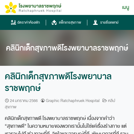
Skip
เมนู
ไทย
to
content
ไทย
อัตราค่าห้องพัก
แพ็กเกจสุขภาพ
รายชื่อแพทย์
English
Chinese
คลินิกเด็กสุขภาพดีโรงพยาบาลราชพฤกษ์
คลินิกเด็กสุขภาพดีโรงพยาบาล
ราชพฤกษ์
โทรศัพท์
24 มกราคม 2566
Graphic Ratchaphruek Hospital
คลิป
สุขภาพ
0836667788
คลินิกเด็กสุขภาพดี โรงพยาบาลราชพฤกษ์ เนื่องจากคำว่า
ฮอทไลน์
“สุขภาพดี” ในความหมายของพวกเรานั้นไม่ใช่แค่เรื่องร่างกาย แต่
043-333555