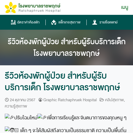
Skip
เมนู
ไทย
to
content
ไทย
อัตราค่าห้องพัก
แพ็กเกจสุขภาพ
รายชื่อแพทย์
English
รีวิวห้องพักผู้ป่วย สำหรับผู้รับบริการเด็ก
Chinese
โรงพยาบาลราชพฤกษ์
รีวิวห้องพักผู้ป่วย สำหรับผู้รับ
บริการเด็ก โรงพยาบาลราชพฤกษ์
โทรศัพท์
24 ตุลาคม 2567
Graphic Ratchaphruek Hospital
คลิปสุขภาพ
,
ความรู้สุขภาพ
0836667788
ปรับโฉมใหม่
เพื่อการเรียนรู้และจินตนาการของคุณหนู ๆ
ฮอทไลน์
043-333555
เด็ก ๆ จะได้สัมผัสถึงความเป็นธรรมชาติ ความเป็นพื้นถิ่น