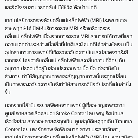
และจิตใจ จนสามารถกลับไปใช้ชีวิตได้อย่างปกติ
เทคโนโลยีการตรวจด้วยคลื่นแม่เหล็กไฟฟ้า (MRI) โรงพยาบาล
ราชพฤกษ์ ได้เปิดให้บริการตรวจ MRI หรือเครื่องตรวจ
คลื่นแม่เหล็กไฟฟ้า เนื่องจากการตรวจ MRI สามารถให้ภาพที่แยก
ความแตกต่างระหว่างเนื้อเยื่อที่ปกติและผิดปกติได้อย่างชัดเจน เป็น
อุปกรณ์ทางการแพทย์ที่ใช้ตรวจอวัยวะภายในและปลอดจากรังสี
เอกซเรย์ โดยอาศัยคลื่นแม่เหล็กไฟฟ้าและคลื่นความถี่วิทยุ กับ
อนุภาคโปรตอนที่อยู่ในส่วนประกอบของเนื้อเยื่อแต่ละชนิดใน
ร่างกาย ทำให้สัญญาณภาพและสัญญาณภาพนั้นจะถูกเปลี่ยน
เป็นภาพของอวัยวะภายในจึงทำให้สามารถวินิจฉัยโรคที่แม่นยำยิ่ง
ขึ้น
นอกจากนี้ยังมีบรรยายพิเศษจากแพทย์ผู้เชี่ยวชาญเฉพาะทาง
ศูนย์โรคหลอดเลือดสมอง Stroke Center โดย พญ.รัตน์กมล
เรืองใสส่อง สาขาเวชศาสตร์ฉุกเฉิน, ศูนย์อุบัติเหตุฉุกเฉิน Trauma
Center โดย นพ.จักรภพ จิตพิมลมาศ สาขา ประสาทวิทยา,
เทคโนโลยีการตรวจด้วยคลื่นแม่เหล็กไฟฟ้า (MRI) โดย พญ.ชนิดา