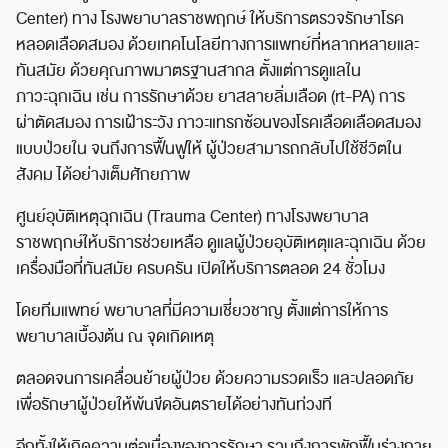
Center) ทาง โรงพยาบาลราชพฤกษ์ ให้บริการตรวจรักษาโรค
หลอดเลือดสมอง ด้วยเทคโนโลยีทางการแพทย์ที่หลากหลายและ
ทันสมัย ด้วยคุณภาพมาตรฐานสากล ตั้งแต่การดูแลใน
ภาวะฉุกเฉิน เช่น การรักษาด้วย ยาสลายลิ่มเลือด (rt-PA) การ
ผ่าตัดสมอง การเฝ้าระวัง ภาวะแทรกซ้อนของโรคเลือดเลือดสมอง
แบบป่วยใน จนถึงการฟื้นฟูให้ ผู้ป่วยสามารถกลับไปใช้ชีวิตใน
สังคม ได้อย่างเต็มศักยภาพ
ศูนย์อุบัติเหตุฉุกเฉิน (Trauma Center) ทางโรงพยาบาล
ราชพฤกษ์ให้บริการช่วยเหลือ ดูแลผู้ป่วยอุบัติเหตุและฉุกเฉิน ด้วย
เครื่องมือที่ทันสมัย ครบครัน เปิดให้บริการตลอด 24 ชั่วโมง
โดยทีมแพทย์ พยาบาลที่มีความเชี่ยวชาญ ตั้งแต่การให้การ
พยาบาลเบื้องต้น ณ จุดเกิดเหตุ
ตลอดจนการเคลื่อนย้ายผู้ป่วย ด้วยความรวดเร็ว และปลอดภัย
เพื่อรักษาผู้ป่วยให้พ้นขีดอันตรายได้อย่างทันท่วงที
อีกทั้งให้เกิดความต่อเนื่องของการรักษา รวมถึงการพักฟื้นร่างกาย