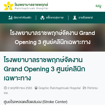
Skip
เมนู
ไทย
to
content
ไทย
อัตราค่าห้องพัก
แพ็กเกจสุขภาพ
รายชื่อแพทย์
English
โรงพยาบาลราชพฤกษ์จัดงาน Grand
Chinese
Opening 3 ศูนย์คลินิกเฉพาะทาง
โรงพยาบาลราชพฤกษ์จัดงาน
Grand Opening 3 ศูนย์คลินิก
เฉพาะทาง
โทรศัพท์
0836667788
2 พฤศจิกายน 2565
Graphic Ratchaphruek Hospital
กิจกรรม
รพ.
ฮอทไลน์
ศูนย์โรคหลอดเลือดสมอง (Stroke Center)
043-333555