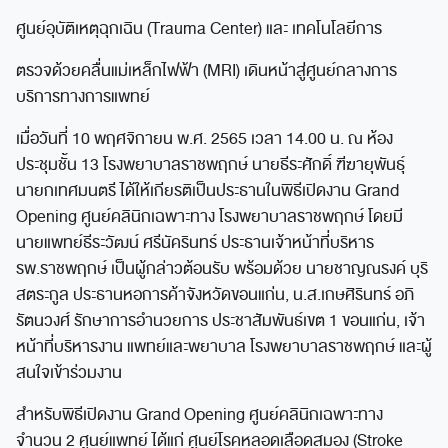
ศูนย์อุบัติเหตุฉุกเฉิน (Trauma Center) และ เทคโนโลยีการ
ตรวจด้วยคลื่นแม่เหล็กไฟฟ้า (MRI) เดินหน้าสู่ศูนย์กลางการ
บริการทางการแพทย์
เมื่อวันที่ 10 พฤศจิกายน พ.ศ. 2565 เวลา 14.00 น. ณ ห้อง
ประชุมชั้น 13 โรงพยาบาลราชพฤกษ์ นายธีระศักดิ์ ฑีฆายุพันธุ์
นายกเทศมนตรี ได้ให้เกียรติเป็นประธานในพิธีเปิดงาน Grand
Opening ศูนย์คลินิกเฉพาะทาง โรงพยาบาลราชพฤกษ์ โดยมี
นายแพทย์ธีระวัฒน์ ศรีนัครินทร์ ประธานเจ้าหน้าที่บริหาร
รพ.ราชพฤกษ์ เป็นผู้กล่าวต้อนรับ พร้อมด้วย นายชาญณรงค์ บุริ
สตระกูล ประธานหอการค้าจังหวัดขอนแก่น, น.ส.เกษศิรินทร์ อภิ
รัตนวงศ์ รักษาการอำนวยการ ประชาสัมพันธ์เขต 1 ขอนแก่น, เจ้า
หน้าที่บริหารงาน แพทย์และพยาบาล โรงพยาบาลราชพฤกษ์ และผู้
สนใจเข้าร่วมงาน
สำหรับพิธีเปิดงาน Grand Opening ศูนย์คลินิกเฉพาะทาง
จำนวน 2 ศูนย์แพทย์ ได้แก่ ศูนย์โรคหลอดเลือดสมอง (Stroke