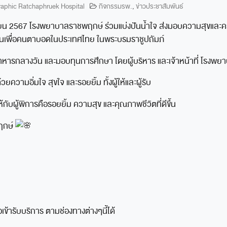
aphic Ratchaphruek Hospital
กิจกรรมรพ.
,
ข่าวประชาสัมพันธ์
ถุนายน 2567 โรงพยาบาลราชพฤกษ์ ร่วมแบ่งปันน้ำใจ ส่งมอบความสุขและค
ิกชนเพื่อคนตาบอดในประเทศไทย ในพระบรมราชูปถัมภ์
อาหารกลางวัน และมอบทุนการศึกษา โดยผู้บริหาร และเจ้าหน้าที่ โรงพ
ความอิ่มใจ สุขใจ และรอยยิ้ม ทั้งผู้ให้และผู้รับ
กับผู้พิการคือรอยยิ้ม ความสุข และคุณภาพชีวิตที่ดีขึ้น
ฤกษ์
เข้ารับบริการ ตามช่องทางต่างๆนี้ได้