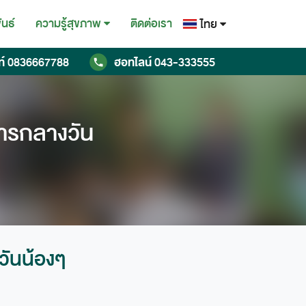
ันธ์
ติดต่อเรา
ความรู้สุขภาพ
ไทย
ไทย
ท์
0836667788
ฮอทไลน์
043-333555
English
Chinese
ารกลางวัน
วันน้องๆ