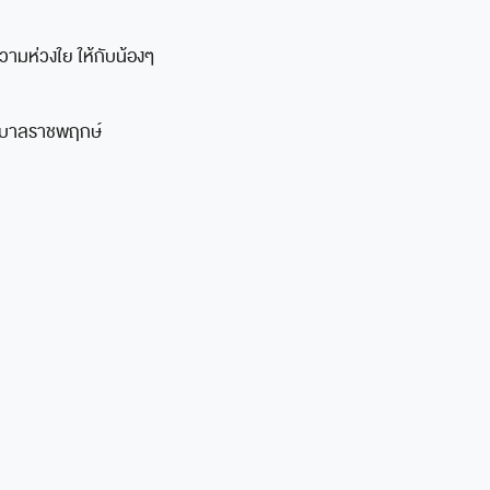
วามห่วงใย ให้กับน้องๆ
ยาบาลราชพฤกษ์