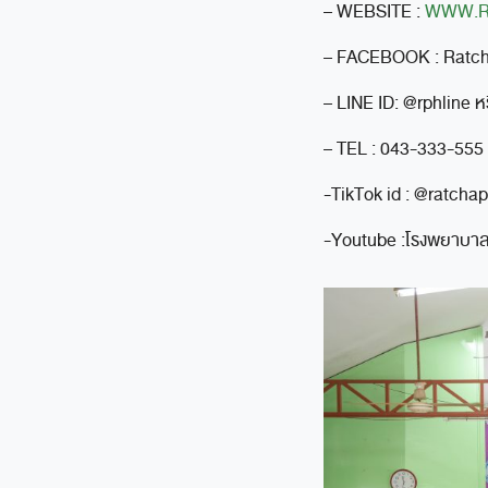
– WEBSITE :
WWW.R
– FACEBOOK : Ratch
– LINE ID: @rphline หร
– TEL : 043-333-555
-TikTok id : @ratch
-Youtube :โรงพยาบาล