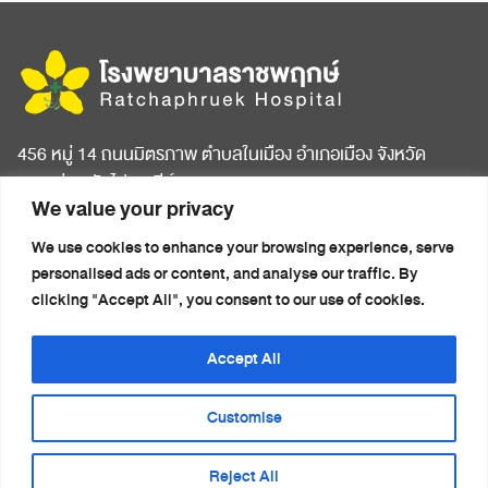
variants.
The
options
may
be
456 หมู่ 14 ถนนมิตรภาพ ตำบลในเมือง อำเภอเมือง จังหวัด
chosen
ขอนแก่น รหัสไปรษณีย์ 40000
on
We value your privacy
the
product
หน้าแรก
บทความสุขภาพ
We use cookies to enhance your browsing experience, serve
page
เกี่ยวกับโรงพยาบาล
ข่าวประชาสัมพันธ์
personalised ads or content, and analyse our traffic. By
ห้องพักผู้ป่วย
ติดต่อเรา
clicking "Accept All", you consent to our use of cookies.
ศูนย์การแพทย์ครบวงจร
นโยบายความเป็นส่วนตัว
แพ็กเกจสุขภาพ
(Privacy Notice)
Accept All
รายชื่อแพทย์
Customise
Reject All