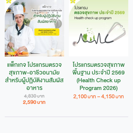
4,080 ฿.
2,999 ฿.
options
may
be
chosen
on
the
product
page
แพ็กเกจ โปรแกรมตรวจ
โปรแกรมตรวจสุขภาพ
สุขภาพ-อาชีวอนามัย
พื้นฐาน ประจำปี 2569
สำหรับผู้ปฏิบัติงานสัมผัส
(Health Check up
อาหาร
Program 2026)
Pri
2,100
–
4,150
4,830
Original
Current
2,590
ran
This
price
price
2,1
product
was:
is:
thr
4,830 ฿.
2,590 ฿.
4,1
has
multiple