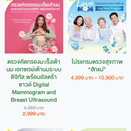
ตรวจคัดกรองมะเร็งเต้า
โปรแกรมตรวจสุขภาพ
นม เอกซเรย์เต้านมระบบ
“ฮักแม่”
ดิจิทัล พร้อมอัลตร้า
Pri
4,999
–
10,900
ran
ซาวด์ Digital
This
4,9
Mammogram and
product
th
Breast Ultrasound
10,
has
4,080
multiple
Original
Current
2,999
variants.
price
price
The
was:
is: