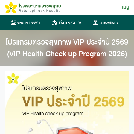
Skip
เมนู
ไทย
to
content
ไทย
อัตราค่าห้องพัก
แพ็กเกจสุขภาพ
รายชื่อแพทย์
English
โปรแกรมตรวจสุขภาพ VIP ประจำปี 2569
Chinese
(VIP Health Check up Program 2026)
โทรศัพท์
0836667788
ฮอทไลน์
043-333555