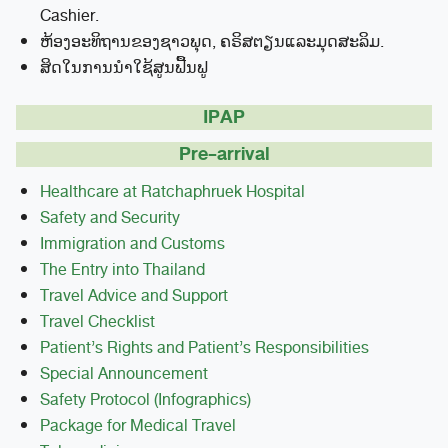
Cashier​.
ຫ້ອງອະທິຖານຂອງຊາວພຸດ, ຄຣິສຕຽນແລະມຸດສະລິມ.
ສິດ​ໃນ​ການ​ນໍາ​ໃຊ້​ສູນ​ຟື້ນ​ຟູ​
IPAP
Pre-arrival
Healthcare at Ratchaphruek Hospital
Safety and Security
Immigration and Customs
The Entry into Thailand
Travel Advice and Support
Travel Checklist
Patient’s Rights and Patient’s Responsibilities
Special Announcement
Safety Protocol (Infographics)
Package for Medical
Travel