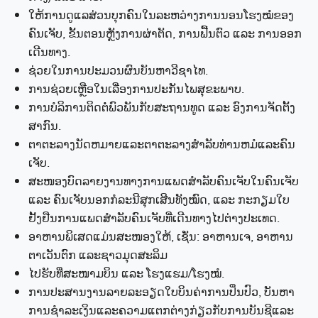
ໃຫ້ການດູແລສ່ວນບຸກຄົນໃນລະຫວ່າງການນອນໂຮງໝໍຂອງ
ຄົນເຈັບ, ຂັ້ນຕອນຫຼັງການຜ່າຕັດ, ການຟື້ນຕົວ ແລະ ການອອກ
ເດີນທາງ.
ຊ່ວຍໃນການປະມວນຜົນບັນຫາວີຊາໄທ.
ການຊ່ວຍເຫຼືອໃນເລື່ອງການປະກັນໄພສຸຂະພາບ.
ການບໍລິການຕິດຕໍ່ພົວພັນກັບສະຖານທູດ ແລະ ອົງການຈັດຕັ້ງ
ສາກົນ.
ຕາຕະລາງນັດຫມາຍແລະຕາຕະລາງສໍາລັບທ່ານຫມໍແລະຄົນ
ເຈັບ.
ສະໜອງບົດລາຍງານທາງການແພດສຳລັບຄົນເຈັບໃນຄົນເຈັບ
ແລະ ຄົນເຈັບນອກກໍລະນີສຸກເສີນທັງໝົດ, ແລະ ກະກຽມໃບ
ຢັ້ງຢືນການແພດສຳລັບຄົນເຈັບທີ່ເດີນທາງໄປຕ່າງປະເທດ.
ອາຫານພິເສດແມ່ນສະໜອງໃຫ້, ເຊັ່ນ: ອາຫານເຈ, ອາຫານ
ຕາເວັນຕົກ ແລະຊາວມຸດສະລິມ
ໄປຮັບທີ່ສະໜາມບິນ ແລະ ໂຮງແຮມ/ໂຮງໝໍ.
ການ​ປະ​ສານ​ງານ​ລາຍ​ລະ​ອຽດ​ໃບ​ບິນ​ຄ່າ​ການ​ປິ່ນ​ປົວ​, ບັນ​ຫາ​
ການ​ຊໍາ​ລະ​ເງິນ​ແລະ​ຄວາມ​ແຕກ​ຕ່າງ​ກ່ຽວ​ກັບ​ການ​ບັນ​ຊີ​ແລະ