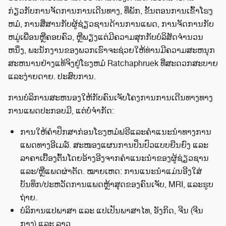
ກ່ຽວກັບການຈັດການການເດີນທາງ, ທີ່ພັກ, ຂັ້ນຕອນການເຂົ້າໂຮງ
ຫມໍ, ການສື່ສານກັບຜູ້ຊ່ຽວຊານດ້ານການແພດ, ການຈັດການກັບ
ຫມູ່ເພື່ອນຫຼືຄອບຄົວ, ຫຼືພຽງແຕ່ມີຄວາມສຸກກັບບໍລິສັດຈໍານວນ
ຫນຶ່ງ, ພະນັກງານຂອງພວກເຮົາຈະຊ່ວຍໃຫ້ທ່ານມີຄວາມສະຫນຸກ
ສະຫນານຢ່າງແທ້ຈິງຢູ່ໂຮງຫມໍ Ratchaphruek ທີ່ສະດວກສະບາຍ
ແລະງ່າຍດາຍ. ປະສົບການ.
ການ​ບໍ​ລິ​ການ​ສະ​ຫນອງ​ໃຫ້​ກັບ​ຄົນ​ເຈັບ​ໂຄງ​ການ​ການ​ເດີນ​ທາງ​ທາງ​
ການ​ແພດ​ປະ​ກອບ​ມີ​, ແຕ່​ບໍ່​ຈໍາ​ກັດ​:
ການໃຫ້ຄໍາປຶກສາກ່ອນໂຮງຫມໍຟຣີແລະຄໍາແນະນໍາທາງການ
ແພດທາງອີເມລ໌. ສະໜອງແຜນການປິ່ນປົວແບບຍືນຍົງ ແລະ
ລາຄາເບື້ອງຕົ້ນໂດຍອ້າງອີງຈາກຄຳແນະນຳຂອງຜູ້ຊ່ຽວຊານ
ແລະ/ຫຼືແພດຜ່າຕັດ. ໝາຍເຫດ: ການແນະນຳແມ່ນອີງໃສ່
ບັນທຶກ/ປະຫວັດການແພດຫຼ້າສຸດຂອງຄົນເຈັບ, MRI, ແລະຮູບ
ຖ່າຍ.
ບໍລິການແປພາສາ ແລະ ແປເປັນພາສາໄທ, ອັງກິດ, ຈີນ (ຈີນ
ກາງ) ແລະ ລາວ.