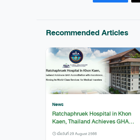
Recommended Articles
News
Ratchaphruek Hospital in Khon
Kaen, Thailand Achieves GHA
Accreditation with Excellence,
เมื่อวันที่ 29 August 2566
Affirming Its World-Class Service