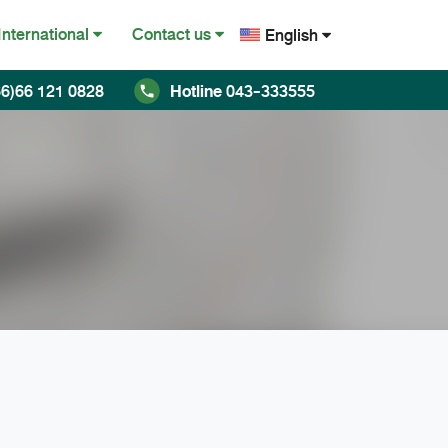
International
Contact us
English
ไทย
6)66 121 0828
Hotline
043-333555
English
Chinese