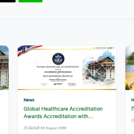
News
H
Global Healthcare Accreditation
ก
Awards Accreditation with
Excellence to Ratchaphruek
เมื่อวันที่ 29 August 2566
s
Hospital for Medical Travel