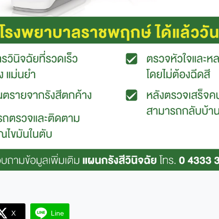
X
Line