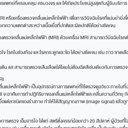
การแพทย์ที่ครอบคลุม ครบวงจร และให้เกิดประโยชน์สูงสุดกับผู้รับบริก
I หรือเครื่องตรวจคลื่นแม่เหล็กไฟฟ้า เพื่อการวินิจฉัยโรคที่แม่นยำยิ่ง
ความแตกต่างระหว่างเนื้อเยื่อที่ปกติและผิดปกติได้อย่างชัดเจน
องตรวจคลื่นแม่เหล็กไฟฟ้า (MRI) ด้วยเครื่อง MRI สามารถวินิจฉัยโรคต
ใจ โรคในช่องท้อง และโรคกระดูกและข้อ ได้อย่างชัดเจน เช่น ภาวะขาดเล
ป็นต้น และสามารถตรวจเส้นเลือดได้โดยไม่ต้องฉีดสีเช่นเดียวกับการตรว
RI
ื่นแม่เหล็กไฟฟ้า เป็นอุปกรณ์ทางการแพทย์ที่ใช้ตรวจดูอวัยวะภายในที่ป
จะอาศัยการทำปฏิกิริยาของคลื่นแม่เหล็กไฟฟ้าและคลื่นความถี่วิทยุ กั
ยื่อแต่ละชนิดของร่างกาย ทำให้ได้สัญญาณภาพ (image signal) แล้วถู
บการตรวจ เอ็มอาร์ไอ ได้แก่ สตรีตั้งครรภ์น้อยกว่า 20 สัปดาห์ ผู้ป่วยท