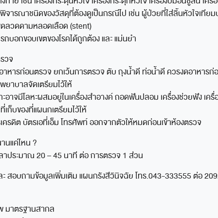
งกาย เช่น เครื่องกระตุ้นหัวใจ เครื่องกระตุกหัวใจ เครื่องปั๊มอินซูลิน เครื่อ
องพิจารณาชนิดของวัสดุที่ต้องดูเป็นกรณีไป เช่น ผู้ป่วยที่ใส่ลิ้นหัวใจเทียม
ใส่ขดลวดดามหลอดเลือด (stent)
รถบอกขอบเขตของโรคได้ถูกต้อง และ แม่นยำ
ตรวจ
ละอาหารก่อนตรวจ ยกเว้นการตรวจ ตับ ถุงน้ำดี ท่อน้ำดี ควรงดอาหารก่อ
โรงพยาบาลจัดเตรียมไว้ให้
ะอาจมีโลหะผสมอยู่ในเครื่องสำอางค์ ถอดฟันปลอม เครื่องช่วยฟัง เครื่
ี่เก็บของที่แผนกเตรียมไว้ให้
เครดิต บัตรเอที่เอ็ม โทรศัพท์ ออกจากตัวให้หมดก่อนเข้าห้องตรวจ
นานแค่ไหน ?
วลาประมาณ 20 – 45 นาที ต่อ การตรวจ 1 ส่วน
ละ สอบถามข้อมูลเพิ่มเติม แผนกรังสีวินิจฉัย โทร.043-333555 ต่อ 20
ภาพ มาตรฐานสากล