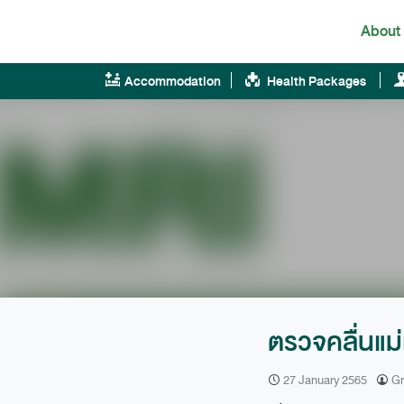
Skip
About
to
content
Accommodation
Health Packages
ตรวจคลื่นแม
27 January 2565
Gr