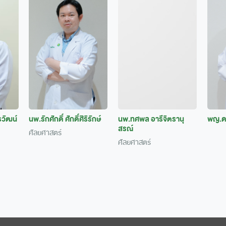
วัฒน์
นพ.รักศักดิ์ ศักดิ์ศิริรักษ์
นพ.ทศพล อารีจิตรานุ
พญ.ด
สรณ์
ศัลยศาสตร์
ศัลยศาสตร์