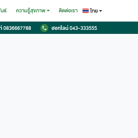
ันธ์
ติดต่อเรา
ความรู้สุขภาพ
ไทย
ไทย
ท์
0836667788
ฮอทไลน์
043-333555
English
Chinese