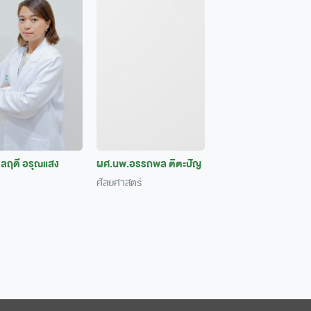
ลฤดี อรุณแสง
ผศ.นพ.อรรถพล ติตะปัญ
ศัลยศาสตร์