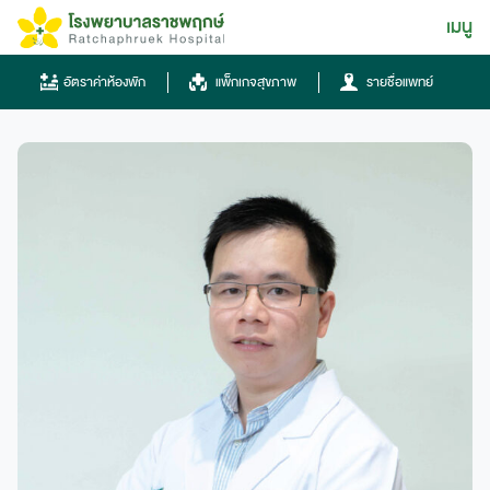
Skip
เมนู
ไทย
to
content
ไทย
อัตราค่าห้องพัก
แพ็กเกจสุขภาพ
รายชื่อแพทย์
English
Chinese
โทรศัพท์
0836667788
ฮอทไลน์
043-333555