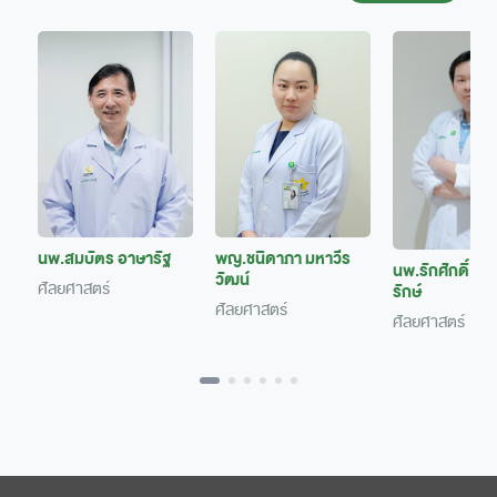
ะ
นพ.สมบัตร อาษารัฐ
พญ.ชนิดาภา มหาวีร
นพ.รักศักดิ์ ศักดิ
วัฒน์
ศัลยศาสตร์
รักษ์
ศัลยศาสตร์
ศัลยศาสตร์