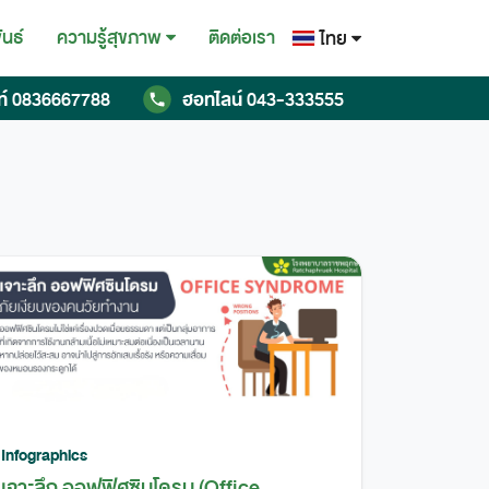
ันธ์
ติดต่อเรา
ความรู้สุขภาพ
ไทย
ไทย
ท์
0836667788
ฮอทไลน์
043-333555
English
Chinese
Infographics
เจาะลึก ออฟฟิศซินโดรม (Office