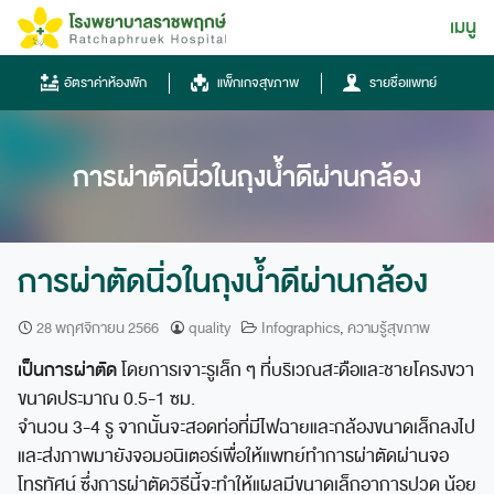
Skip
เมนู
ไทย
to
content
ไทย
อัตราค่าห้องพัก
แพ็กเกจสุขภาพ
รายชื่อแพทย์
English
Chinese
การผ่าตัดนิ่วในถุงน้ำดีผ่านกล้อง
การผ่าตัดนิ่วในถุงน้ำดีผ่านกล้อง
28 พฤศจิกายน 2566
quality
Infographics
,
ความรู้สุขภาพ
โทรศัพท์
เป็นการผ่าตัด
โดยการเจาะรูเล็ก ๆ ที่บริเวณสะดือและชายโครงขวา
ขนาดประมาณ 0.5-1 ซม.
0836667788
จำนวน 3-4 รู จากนั้นจะสอดท่อที่มีไฟฉายและกล้องขนาดเล็กลงไป
ฮอทไลน์
และส่งภาพมายังจอมอนิเตอร์เพื่อให้แพทย์ทำการผ่าตัดผ่านจอ
043-333555
โทรทัศน์ ซึ่งการผ่าตัดวิธีนี้จะทำให้แผลมีขนาดเล็กอาการปวด น้อย