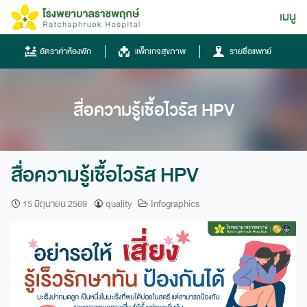
Skip
เมนู
ไทย
to
content
ไทย
อัตราค่าห้องพัก
แพ็กเกจสุขภาพ
รายชื่อแพทย์
English
Chinese
สื่อความรู้เชื้อไวรัส HPV
สื่อความรู้เชื้อไวรัส HPV
15 มิถุนายน 2569
quality
Infographics
โทรศัพท์
0836667788
ฮอทไลน์
043-333555