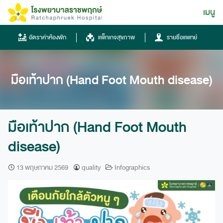
Skip
เมนู
ไทย
to
content
ไทย
อัตราค่าห้องพัก
แพ็กเกจสุขภาพ
รายชื่อแพทย์
English
Chinese
มือเท้าปาก (Hand Foot Mouth disease)
มือเท้าปาก (Hand Foot Mouth
disease)
โทรศัพท์
13 พฤษภาคม 2569
quality
Infographics
0836667788
ฮอทไลน์
043-333555