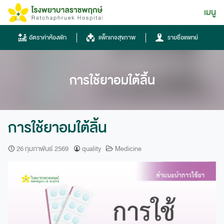
Skip
เมนู
ไทย
to
content
ไทย
อัตราค่าห้องพัก
แพ็กเกจสุขภาพ
รายชื่อแพทย์
English
Chinese
การใช้ยาอมใต้ลิ้น
การใช้ยาอมใต้ลิ้น
26 กุมภาพันธ์ 2569
quality
Medicine
โทรศัพท์
0836667788
ฮอทไลน์
043-333555