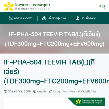
Skip
เมนู
ไทย
to
content
ไทย
อัตราค่าห้องพัก
แพ็กเกจสุขภาพ
รายชื่อแพทย์
English
IF-PHA-504 TEEVIR TAB(L)(ทีเวียร์)
Chinese
(TDF300mg+FTC200mg+EFV600mg)
IF-PHA-504 TEEVIR TAB(L)(ที
เวียร์)
(TDF300mg+FTC200mg+EFV600
โทรศัพท์
0836667788
30 มกราคม 2569
quality
Drug Information
,
ความรู้สุขภาพ
ฮอทไลน์
043-333555