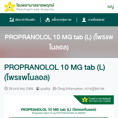
Skip
เมนู
ไทย
to
content
ไทย
อัตราค่าห้องพัก
แพ็กเกจสุขภาพ
รายชื่อแพทย์
English
PROPRANOLOL 10 MG tab (L) (โพรแพ
Chinese
โนลอล)
PROPRANOLOL 10 MG tab (L)
(โพรแพโนลอล)
โทรศัพท์
29 มกราคม 2569
quality
Drug Information
,
ความรู้สุขภาพ
0836667788
ฮอทไลน์
043-333555