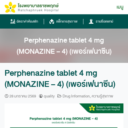
Skip
เมนู
ไทย
to
content
ไทย
อัตราค่าห้องพัก
แพ็กเกจสุขภาพ
รายชื่อแพทย์
English
Perphenazine tablet 4 mg
Chinese
(MONAZINE – 4) (เพอร์เฟนาซีน)
Perphenazine tablet 4 mg
(MONAZINE – 4) (เพอร์เฟนาซีน)
โทรศัพท์
28 มกราคม 2569
quality
Drug Information
,
ความรู้สุขภาพ
0836667788
ฮอทไลน์
043-333555