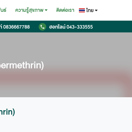
ันธ์
ติดต่อเรา
ความรู้สุขภาพ
ไทย
ไทย
ท์
0836667788
ฮอทไลน์
043-333555
English
Chinese
rmethrin)
rin)