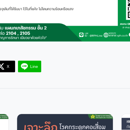
X
Line