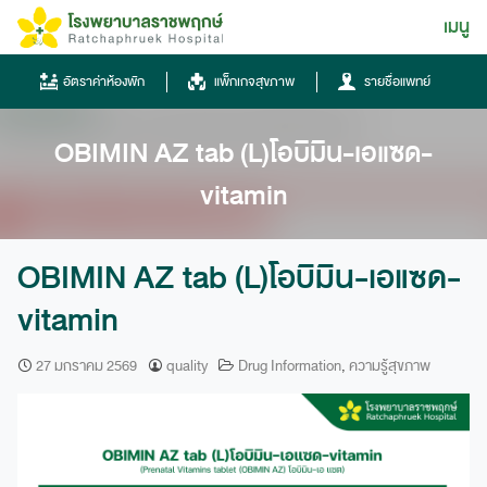
Skip
เมนู
ไทย
to
content
ไทย
อัตราค่าห้องพัก
แพ็กเกจสุขภาพ
รายชื่อแพทย์
English
OBIMIN AZ tab (L)โอบิมิน-เอแซด-
Chinese
vitamin
OBIMIN AZ tab (L)โอบิมิน-เอแซด-
vitamin
โทรศัพท์
27 มกราคม 2569
quality
Drug Information
,
ความรู้สุขภาพ
0836667788
ฮอทไลน์
043-333555