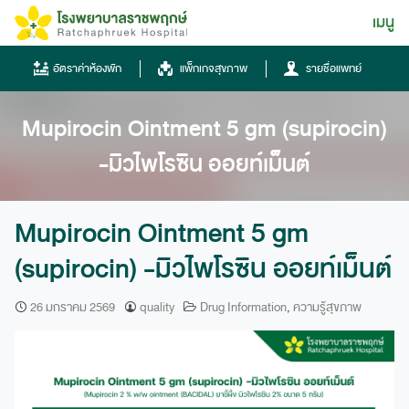
Skip
เมนู
ไทย
to
content
ไทย
อัตราค่าห้องพัก
แพ็กเกจสุขภาพ
รายชื่อแพทย์
English
Mupirocin Ointment 5 gm (supirocin)
Chinese
-มิวไพโรซิน ออยท์เม็นต์
Mupirocin Ointment 5 gm
(supirocin) -มิวไพโรซิน ออยท์เม็นต์
โทรศัพท์
26 มกราคม 2569
quality
Drug Information
,
ความรู้สุขภาพ
0836667788
ฮอทไลน์
043-333555