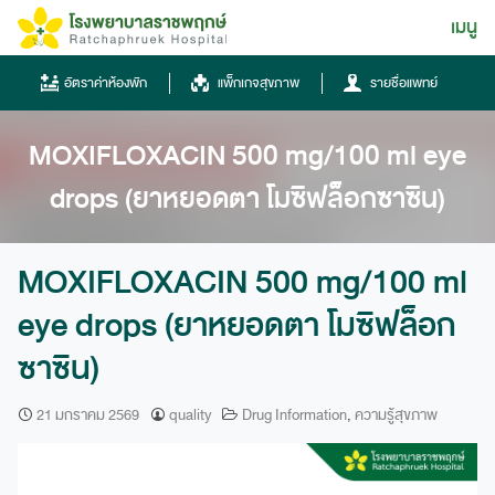
Skip
เมนู
ไทย
to
content
ไทย
อัตราค่าห้องพัก
แพ็กเกจสุขภาพ
รายชื่อแพทย์
English
MOXIFLOXACIN 500 mg/100 ml eye
Chinese
drops (ยาหยอดตา โมซิฟล็อกซาซิน)
MOXIFLOXACIN 500 mg/100 ml
eye drops (ยาหยอดตา โมซิฟล็อก
ซาซิน)
โทรศัพท์
0836667788
21 มกราคม 2569
quality
Drug Information
,
ความรู้สุขภาพ
ฮอทไลน์
043-333555