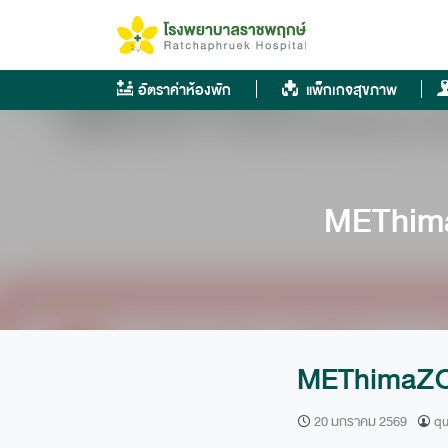
Skip
to
content
อัตราค่าห้องพัก
แพ็กเกจสุขภาพ
METhima
METhimaZOL
20 มกราคม 2569
qu