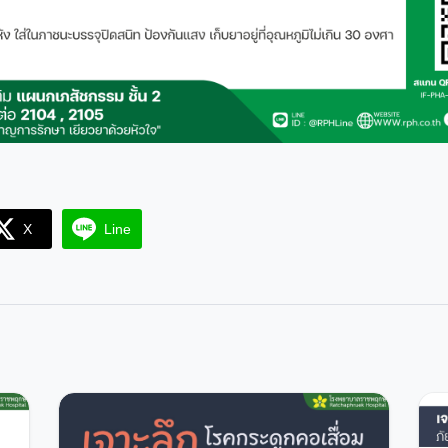
X
Line