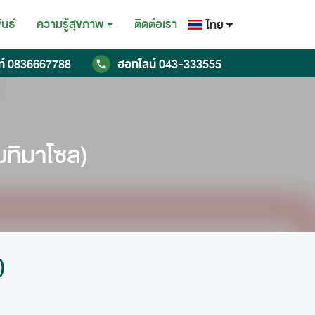
ันธ์
ติดต่อเรา
ความรู้สุขภาพ
ไทย
ไทย
ท์
0836667788
ฮอทไลน์
043-333555
English
Chinese
ทิมาโซล)
)