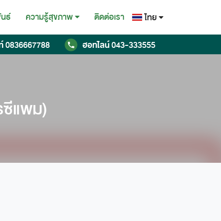
ันธ์
ติดต่อเรา
ความรู้สุขภาพ
ไทย
ไทย
ท์
0836667788
ฮอทไลน์
043-333555
English
Chinese
รซีแพม)