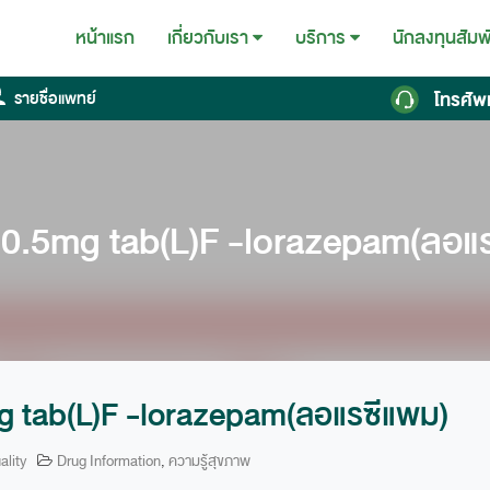
หน้าแรก
นักลงทุนสัมพ
เกี่ยวกับเรา
บริการ
โทรศัพ
รายชื่อแพทย์
 0.5mg tab(L)F -lorazepam(ลอแ
g tab(L)F -lorazepam(ลอแรซีแพม)
ality
Drug Information
,
ความรู้สุขภาพ