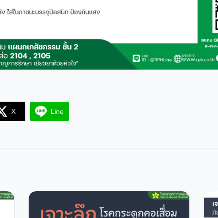
X
Line