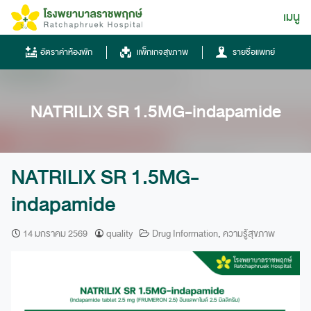
Skip
เมนู
ไทย
to
content
ไทย
อัตราค่าห้องพัก
แพ็กเกจสุขภาพ
รายชื่อแพทย์
English
Chinese
NATRILIX SR 1.5MG-indapamide
NATRILIX SR 1.5MG-
indapamide
โทรศัพท์
14 มกราคม 2569
quality
Drug Information
,
ความรู้สุขภาพ
0836667788
ฮอทไลน์
043-333555