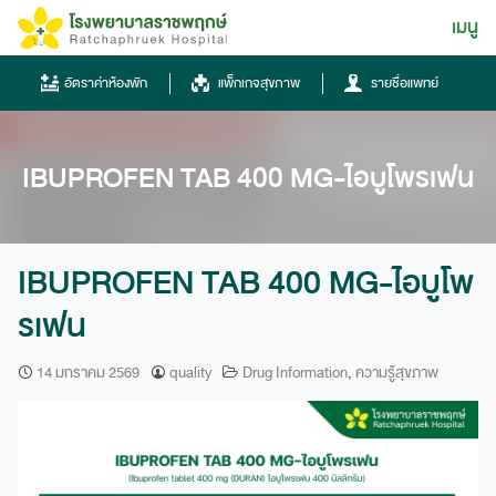
Skip
เมนู
ไทย
to
content
ไทย
อัตราค่าห้องพัก
แพ็กเกจสุขภาพ
รายชื่อแพทย์
English
Chinese
IBUPROFEN TAB 400 MG-ไอบูโพรเฟน
IBUPROFEN TAB 400 MG-ไอบูโพ
รเฟน
โทรศัพท์
14 มกราคม 2569
quality
Drug Information
,
ความรู้สุขภาพ
0836667788
ฮอทไลน์
043-333555