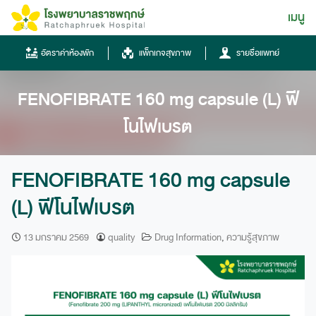
Skip
เมนู
ไทย
to
content
ไทย
อัตราค่าห้องพัก
แพ็กเกจสุขภาพ
รายชื่อแพทย์
English
FENOFIBRATE 160 mg capsule (L) ฟี
Chinese
โนไฟเบรต
FENOFIBRATE 160 mg capsule
(L) ฟีโนไฟเบรต
โทรศัพท์
13 มกราคม 2569
quality
Drug Information
,
ความรู้สุขภาพ
0836667788
ฮอทไลน์
043-333555