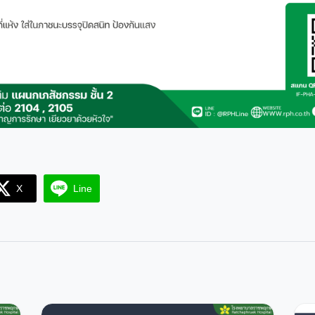
X
Line