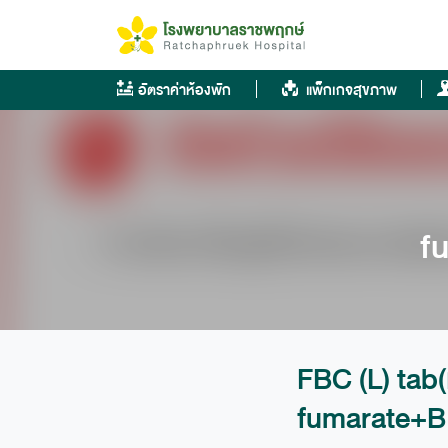
Skip
to
content
อัตราค่าห้องพัก
แพ็กเกจสุขภาพ
f
FBC (L) tab(
fumarate+B