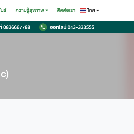
ันธ์
ติดต่อเรา
ความรู้สุขภาพ
ไทย
ไทย
ท์
0836667788
ฮอทไลน์
043-333555
English
Chinese
c)