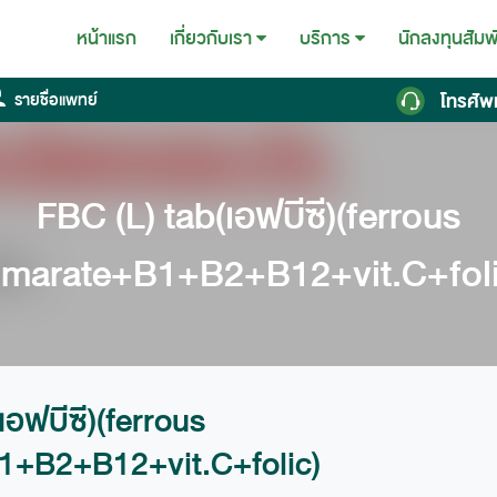
หน้าแรก
นักลงทุนสัมพ
เกี่ยวกับเรา
บริการ
โทรศัพ
รายชื่อแพทย์
FBC (L) tab(เอฟบีซี)(ferrous
umarate+B1+B2+B12+vit.C+foli
เอฟบีซี)(ferrous
1+B2+B12+vit.C+folic)