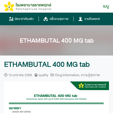
Skip
เมนู
ไทย
to
content
ไทย
อัตราค่าห้องพัก
แพ็กเกจสุขภาพ
รายชื่อแพทย์
English
Chinese
ETHAMBUTAL 400 MG tab
ETHAMBUTAL 400 MG tab
12 มกราคม 2569
quality
Drug Information
,
ความรู้สุขภาพ
โทรศัพท์
0836667788
ฮอทไลน์
043-333555