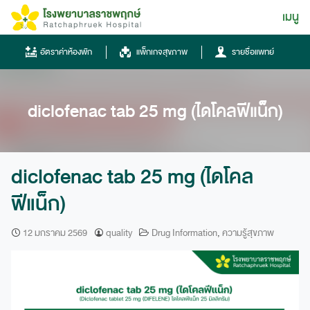
Skip
เมนู
ไทย
to
content
ไทย
อัตราค่าห้องพัก
แพ็กเกจสุขภาพ
รายชื่อแพทย์
English
Chinese
diclofenac tab 25 mg (ไดโคลฟีแน็ก)
diclofenac tab 25 mg (ไดโคล
ฟีแน็ก)
โทรศัพท์
12 มกราคม 2569
quality
Drug Information
,
ความรู้สุขภาพ
0836667788
ฮอทไลน์
043-333555