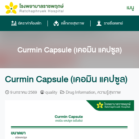
Skip
เมนู
ไทย
to
content
ไทย
อัตราค่าห้องพัก
แพ็กเกจสุขภาพ
รายชื่อแพทย์
English
Chinese
Curmin Capsule (เคอมิน แคปซูล)
Curmin Capsule (เคอมิน แคปซูล)
9 มกราคม 2569
quality
Drug Information
,
ความรู้สุขภาพ
โทรศัพท์
0836667788
ฮอทไลน์
043-333555