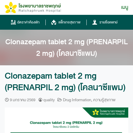
Skip
เมนู
ไทย
to
content
ไทย
อัตราค่าห้องพัก
แพ็กเกจสุขภาพ
รายชื่อแพทย์
English
Clonazepam tablet 2 mg (PRENARPIL
Chinese
2 mg) (โคลนาซีแพม)
Clonazepam tablet 2 mg
(PRENARPIL 2 mg) (โคลนาซีแพม)
โทรศัพท์
9 มกราคม 2569
quality
Drug Information
,
ความรู้สุขภาพ
0836667788
ฮอทไลน์
043-333555