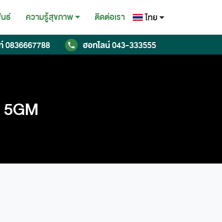
ันธ์
ติดต่อเรา
ความรู้สุขภาพ
ไทย
ไทย
ท์
0836667788
ฮอทไลน์
043-333555
English
Chinese
t 5GM