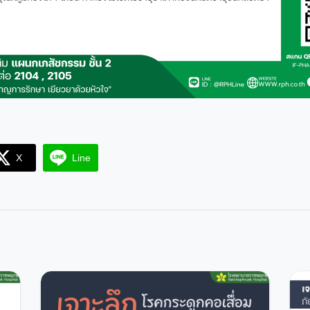
X
Line