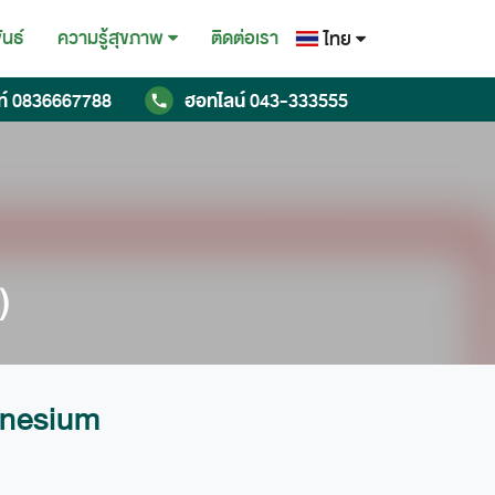
ันธ์
ติดต่อเรา
ความรู้สุขภาพ
ไทย
ไทย
ท์
0836667788
ฮอทไลน์
043-333555
English
Chinese
)
nesium