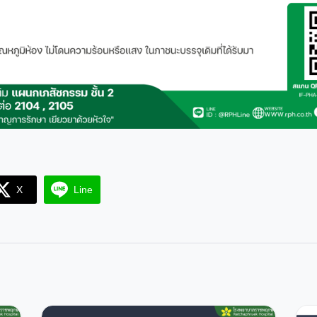
X
Line