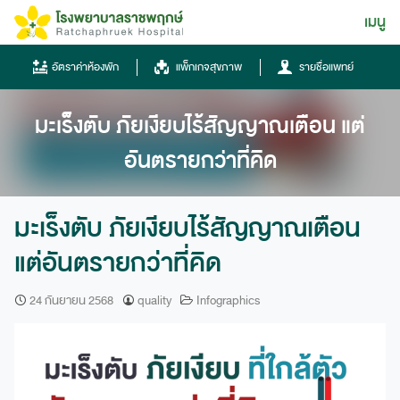
Skip
เมนู
ไทย
to
content
ไทย
อัตราค่าห้องพัก
แพ็กเกจสุขภาพ
รายชื่อแพทย์
English
มะเร็งตับ ภัยเงียบไร้สัญญาณเตือน แต่
Chinese
อันตรายกว่าที่คิด
มะเร็งตับ ภัยเงียบไร้สัญญาณเตือน
แต่อันตรายกว่าที่คิด
โทรศัพท์
24 กันยายน 2568
quality
Infographics
0836667788
ฮอทไลน์
043-333555