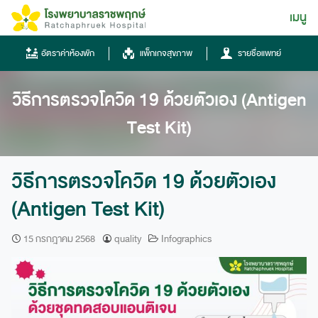
Skip
เมนู
ไทย
to
content
ไทย
อัตราค่าห้องพัก
แพ็กเกจสุขภาพ
รายชื่อแพทย์
English
วิธีการตรวจโควิด 19 ด้วยตัวเอง (Antigen
Chinese
Test Kit)
วิธีการตรวจโควิด 19 ด้วยตัวเอง
(Antigen Test Kit)
โทรศัพท์
15 กรกฎาคม 2568
quality
Infographics
0836667788
ฮอทไลน์
043-333555