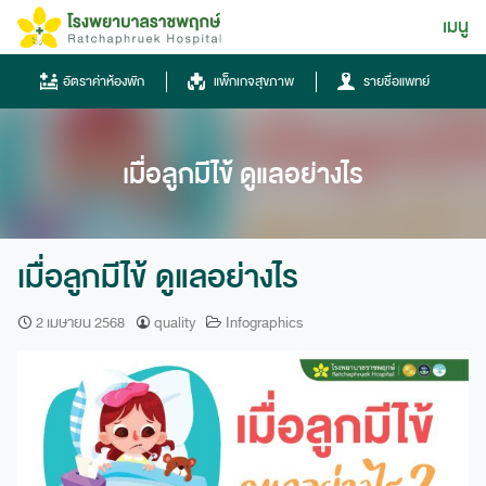
Skip
เมนู
ไทย
to
content
ไทย
อัตราค่าห้องพัก
แพ็กเกจสุขภาพ
รายชื่อแพทย์
English
Chinese
เมื่อลูกมีไข้ ดูแลอย่างไร
เมื่อลูกมีไข้ ดูแลอย่างไร
2 เมษายน 2568
quality
Infographics
โทรศัพท์
0836667788
ฮอทไลน์
043-333555