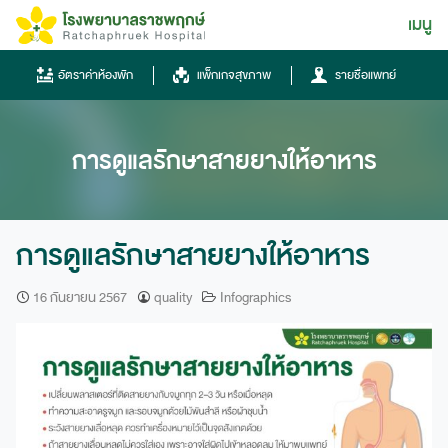
Skip
เมนู
ไทย
to
content
ไทย
อัตราค่าห้องพัก
แพ็กเกจสุขภาพ
รายชื่อแพทย์
English
Chinese
การดูแลรักษาสายยางให้อาหาร
การดูแลรักษาสายยางให้อาหาร
16 กันยายน 2567
quality
Infographics
โทรศัพท์
0836667788
ฮอทไลน์
043-333555