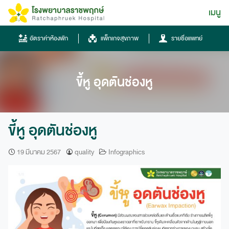
Skip
เมนู
ไทย
to
content
ไทย
อัตราค่าห้องพัก
แพ็กเกจสุขภาพ
รายชื่อแพทย์
English
Chinese
ขี้หู อุดตันช่องหู
ขี้หู อุดตันช่องหู
19 มีนาคม 2567
quality
Infographics
โทรศัพท์
0836667788
ฮอทไลน์
043-333555