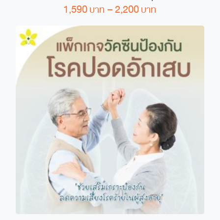
Price
1,590
–
2,200
This
product
range:
has
1,590 ฿
multiple
through
variants.
2,200 ฿
The
options
may
be
chosen
on
the
product
page