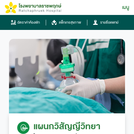
Skip
เมนู
ไทย
to
content
ไทย
อัตราค่าห้องพัก
แพ็กเกจสุขภาพ
รายชื่อแพทย์
English
Chinese
โทรศัพท์
0836667788
ฮอทไลน์
แผนกวิสัญญีวิทยา
043-333555