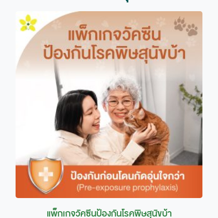
แพ็กเกจวัคซีนป้องกันโรคพิษสุนัขบ้า