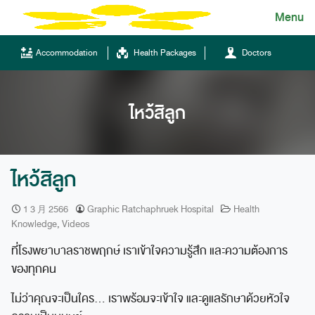
Skip
Menu
English
to
content
ไทย
Accommodation
Health Packages
Doctors
English
Chinese
ไหว้สิลูก
ไหว้สิลูก
1 3 月 2566
Graphic Ratchaphruek Hospital
Health
Knowledge
,
Videos
Tel.
ที่โรงพยาบาลราชพฤกษ์ เราเข้าใจความรู้สึก และความต้องการ
(+66)66 121 0828
ของทุกคน
Hotline
ไม่ว่าคุณจะเป็นใคร… เราพร้อมจะเข้าใจ และดูแลรักษาด้วยหัวใจ
043-333555